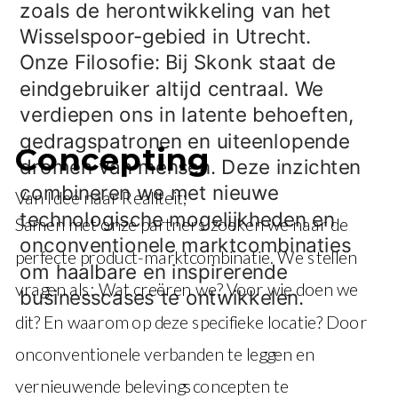
zoals de herontwikkeling van het 
Wisselspoor-gebied in Utrecht.  
Onze Filosofie: Bij Skonk staat de 
eindgebruiker altijd centraal. We 
verdiepen ons in latente behoeften, 
gedragspatronen en uiteenlopende 
Concepting
dromen van mensen. Deze inzichten 
combineren we met nieuwe 
Van Idee naar Realiteit;
technologische mogelijkheden en 
Samen met onze partners zoeken we naar de 
onconventionele marktcombinaties 
perfecte product-marktcombinatie. We stellen 
om haalbare en inspirerende 
vragen als: Wat creëren we? Voor wie doen we 
businesscases te ontwikkelen.
dit? En waarom op deze specifieke locatie? Door 
onconventionele verbanden te leggen en 
vernieuwende belevingsconcepten te 