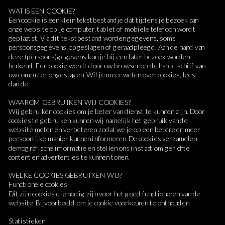
WAT IS EEN COOKIE?
Een cookie is een klein tekstbestandje dat tijdens je bezoek aan 
onze website op je computer, tablet of mobiele telefoon wordt 
geplaatst. Via dit tekstbestand worden gegevens, soms 
persoonsgegevens, opgeslagen of geraadpleegd. Aan de hand van 
deze (persoons)gegevens kun je bij een later bezoek worden 
herkend. Een cookie wordt door uw browser op de harde schijf van 
uw computer opgeslagen. Wil je meer weten over cookies, lees 
dan de 
toelichting van de consumentenbond
.
WAAROM GEBRUIKEN WIJ COOKIES?
Wij gebruiken cookies om je beter van dienst te kunnen zijn. Door 
cookies te gebruiken kunnen wij namelijk het gebruik van de 
website meten en verbeteren zodat we je op een betere en meer 
persoonlijke manier kunnen informeren. De cookies verzamelen 
demografische informatie en stellen ons in staat om gerichte 
content en advertenties te kunnen tonen.
WELKE COOKIES GEBRUIKEN WIJ?
Functionele cookies
Dit zijn cookies die nodig zijn voor het goed functioneren van de 
website. Bijvoorbeeld om je cookie voorkeuren te onthouden.
Statistieken