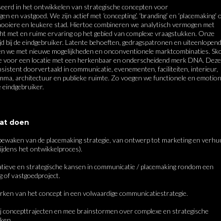
seerd in het ontwikkelen van strategische concepten voor 
en en vastgoed. We zijn actief met ‘concepting’, ‘branding’ en ‘placemaking’ 
ooiere en leukere stad. Hiertoe combineren we analytisch vermogen met 
ht met en ruime ervaring op het gebied van complexe vraagstukken. Onze 
ijd bij de eindgebruiker. Latente behoeften, gedragspatronen en uiteenlopend
n we met nieuwe mogelijkheden en onconventionele marktcombinaties. Sko
ie voor een locatie met een herkenbaar en onderscheidend merk DNA. Deze 
nsistent doorvertaald in communicatie, evenementen, faciliteiten, interieur, 
mma, architectuur en publieke ruimte. Zo voegen we functionele en emotione
aat doen
ewaken van de placemaking strategie, van ontwerp tot marketing en verhuu
tieve en strategische kansen in communicatie / placemaking rondom een 
 concepttrajecten en mee brainstormen over complexe en strategische 