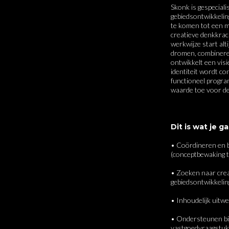
Skonk is gespeciali
gebiedsontwikkeling
te komen tot een m
creatieve denkkrac
werkwijze start alt
dromen, combinere
ontwikkelt een vis
identiteit wordt co
functioneel progra
Dit is wat je g
• Coördineren en b
• Zoeken naar crea
• Ondersteunen bij