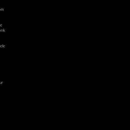
om 
e 
nk 
le 
r 