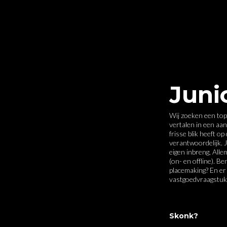
Juni
Wij zoeken een top
vertalen in een aan
frisse blik heeft o
verantwoordelijk. J
eigen inbreng, Alle
(on- en offline). Be
placemaking? En er
Skonk?