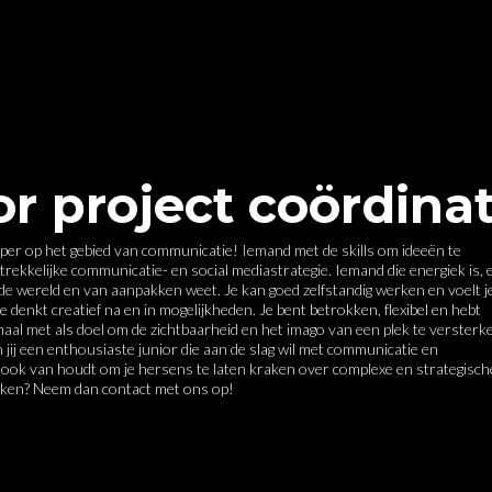
or project coördina
per op het gebied van communicatie! Iemand met de skills om ideeën te 
trekkelijke communicatie- en social mediastrategie. Iemand die energiek is, e
p de wereld en van aanpakken weet. Je kan goed zelfstandig werken en voelt je
e denkt creatief na en in mogelijkheden. Je bent betrokken, flexibel en hebt 
maal met als doel om de zichtbaarheid en het imago van een plek te versterke
n jij een enthousiaste junior die aan de slag wil met communicatie en 
 ook van houdt om je hersens te laten kraken over complexe en strategische