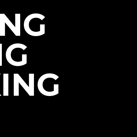
ING
NG
ING